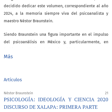
decidido dedicar este volumen, correspondiente al año
2024, a la memoria siempre viva del psicoanalista y
maestro Néstor Braunstein.
Siendo Braunstein una figura importante en el impulso
del psicoanálisis en México y, particularmente, en
ámbitos académicos de la Universidad Veracruzana, esta
Más
Universidad le brindó, en el 2020, un reconocimiento al
nombrarlo
Doctor Honoris Causa
, mérito que el mismo
Braunstein recibiera con profundo afecto y
agradecimiento.
Artículos
Corresponde ahora a esta revista, -de la cual fue asiduo
Néstor Braunstein
21
PSICOLOGÍA: IDEOLOGÍA Y CIENCIA 2020
colaborador- a través de artículos de algunos de los
DISCURSO DE XALAPA: PRIMERA PARTE
integrantes del Comité Editorial, brindarle un merecido