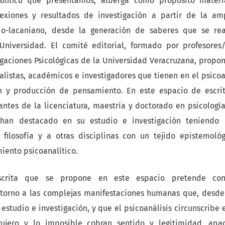
alítica
que presentamos, alberga como propósito material
lexiones y resultados de investigación a partir de la amp
udo-lacaniano, desde la generación de saberes que se re
niversidad. El comité editorial, formado por profesores/
tigaciones Psicológicas de la Universidad Veracruzana, propo
alistas, académicos e investigadores que tienen en el psicoa
ón y producción de pensamiento. En este espacio de escri
ntes de la licenciatura, maestría y doctorado en psicologí
 han destacado en su estudio e investigación teniendo 
a filosofía y a otras disciplinas con un tejido epistemoló
iento psicoanalítico.
scrita que se propone en este espacio pretende cont
 torno a las complejas manifestaciones humanas que, desde 
 estudio e investigación, y que el psicoanálisis circunscribe
gujero y lo imposible cobran sentido y legitimidad, apa