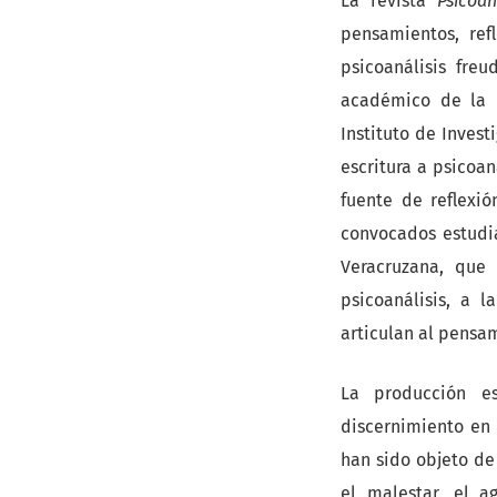
La revista
Psicoan
pensamientos, ref
psicoanálisis fre
académico de la U
Instituto de Inves
escritura a psicoan
fuente de reflexi
convocados estudia
Veracruzana, que
psicoanálisis, a l
articulan al pensam
La producción e
discernimiento en
han sido objeto de
el malestar, el a