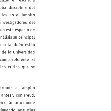
izar en escritura
lia disciplina del
aliza en el ámbito
investigadores del
nen este espacio de
nálisis su principal
tura también están
a de la Universidad
como referente al
gico crítico que se
ribuir al amplio
antes y con Freud,
 en el ámbito donde
ciguando angustias