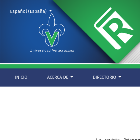
Objetivos y alcance
Cambiar el idioma. El actual es:
Español (España)
INICIO
ACERCA DE
DIRECTORIO