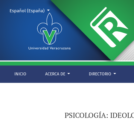
PSICOLOGÍA: IDEOLOGÍA Y CIENCIA 2020 DISCURSO DE XALAPA
Cambiar el idioma. El actual es:
Español (España)
INICIO
ACERCA DE
DIRECTORIO
PSICOLOGÍA: IDEOL