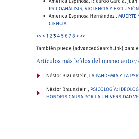
América Espinosa, Ricardo García, Juan 
PSICOANÁLISIS, VIOLENCIA Y EXCLUSIÓN
América Espinosa Hernández ,
MUERTE 
CIENCIA
<<
<
1
2
3
4
5
6
7
8
>
>>
También puede {advancedSearchLink} para es
Artículos más leídos del mismo autor/
Néstor Braunstein,
LA PANDEMIA Y LA PS
Néstor Braunstein ,
PSICOLOGÍA: IDEOLOG
HONORIS CAUSA POR LA UNIVERSIDAD V