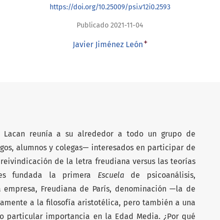
https://doi.org/10.25009/psi.v12i0.2593
Publicado 2021-11-04
+
Javier Jiménez León
, Lacan reunía a su alrededor a todo un grupo de
os, alumnos y colegas— interesados en participar de
reivindicación de la letra freudiana versus las teorías
, es fundada la primera
Escuela
de psicoanálisis,
a empresa, Freudiana de París, denominación —la de
mente a la filosofía aristotélica, pero también a una
o particular importancia en la Edad Media. ¿Por qué