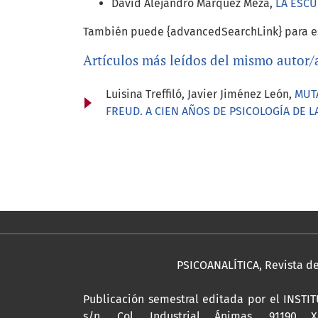
David Alejandro Márquez Meza,
LA ESCU
También puede {advancedSearchLink} para es
Artículos más leídos del mismo autor/
Luisina Treffiló, Javier Jiménez León,
MUTA
FREUD. A CIEN AÑOS DE PSICOLOGÍA DE L
PSICOANALÍTICA, Revista de 
Publicación semestral editada por el INST
s/n, Col. Industrial Ánimas, 91190 Xa