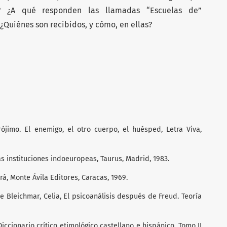
? ¿A qué responden las llamadas “Escuelas de”
¿Quiénes son recibidos, y cómo, en ellas?
prójimo. El enemigo, el otro cuerpo, el huésped, Letra Viva,
as instituciones indoeuropeas, Taurus, Madrid, 1983.
rá, Monte Ávila Editores, Caracas, 1969.
 Bleichmar, Celia, El psicoanálisis después de Freud. Teoría
Diccionario crítico etimológico castellano e hispánico, Tomo II