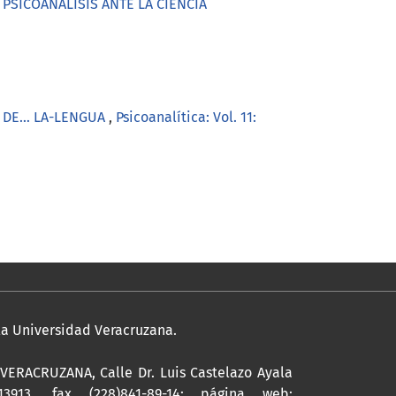
 EL PSICOANÁLISIS ANTE LA CIENCIA
IS DE… LA-LENGUA
,
Psicoanalítica: Vol. 11:
 la Universidad Veracruzana.
ERACRUZANA, Calle Dr. Luis Castelazo Ayala
13913, fax (228)841-89-14; página web: