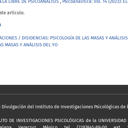
ELA LIBRE DE PSICOANÁLISIS
,
Psicoanalítica: Vol. 14 (2023):
te artículo.
a
CIONES / DISIDENCIAS: PSICOLOGÍA DE LAS MASAS Y ANÁLIS
AS MASAS Y ANÁLISIS DEL YO
Divulgación del Instituto de Investigaciones Psicológicas de
ITUTO DE INVESTIGACIONES PSICOLÓGICAS de la UNIVERSIDAD V
lapa, Veracruz, México, tel. (228)841-89-00, ext. 