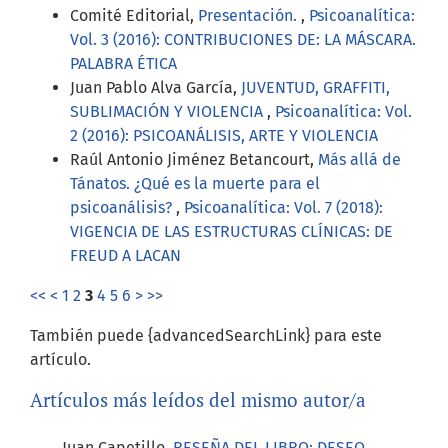
Comité Editorial,
Presentación.
,
Psicoanalítica:
Vol. 3 (2016): CONTRIBUCIONES DE: LA MÁSCARA.
PALABRA ÉTICA
Juan Pablo Alva García,
JUVENTUD, GRAFFITI,
SUBLIMACIÓN Y VIOLENCIA
,
Psicoanalítica: Vol.
2 (2016): PSICOANÁLISIS, ARTE Y VIOLENCIA
Raúl Antonio Jiménez Betancourt,
Más allá de
Tánatos. ¿Qué es la muerte para el
psicoanálisis?
,
Psicoanalítica: Vol. 7 (2018):
VIGENCIA DE LAS ESTRUCTURAS CLÍNICAS: DE
FREUD A LACAN
<<
<
1
2
3
4
5
6
>
>>
También puede {advancedSearchLink} para este
artículo.
Artículos más leídos del mismo autor/a
Juan Capetillo,
RESEÑA DEL LIBRO: DESEO,