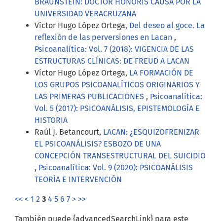
BRAUNSTEIN: DOCTOR HONORIS CAUSA POR LA
UNIVERSIDAD VERACRUZANA
Víctor Hugo López Ortega,
Del deseo al goce. La
reflexión de las perversiones en Lacan
,
Psicoanalítica: Vol. 7 (2018): VIGENCIA DE LAS
ESTRUCTURAS CLÍNICAS: DE FREUD A LACAN
Víctor Hugo López Ortega,
LA FORMACIÓN DE
LOS GRUPOS PSICOANALÍTICOS ORIGINARIOS Y
LAS PRIMERAS PUBLICACIONES
,
Psicoanalítica:
Vol. 5 (2017): PSICOANÁLISIS, EPISTEMOLOGÍA E
HISTORIA
Raúl J. Betancourt,
LACAN: ¿ESQUIZOFRENIZAR
EL PSICOANÁLISIS? ESBOZO DE UNA
CONCEPCIÓN TRANSESTRUCTURAL DEL SUICIDIO
,
Psicoanalítica: Vol. 9 (2020): PSICOANÁLISIS
TEORÍA E INTERVENCIÓN
<<
<
1
2
3
4
5
6
7
>
>>
También puede {advancedSearchLink} para este