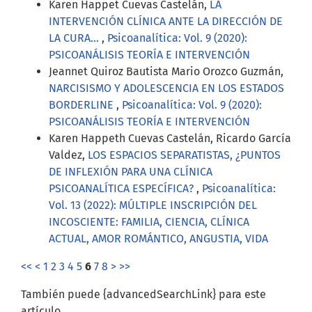
Karen Happet Cuevas Castelán,
LA
INTERVENCIÓN CLÍNICA ANTE LA DIRECCIÓN DE
LA CURA...
,
Psicoanalítica: Vol. 9 (2020):
PSICOANÁLISIS TEORÍA E INTERVENCIÓN
Jeannet Quiroz Bautista Mario Orozco Guzmán,
NARCISISMO Y ADOLESCENCIA EN LOS ESTADOS
BORDERLINE
,
Psicoanalítica: Vol. 9 (2020):
PSICOANÁLISIS TEORÍA E INTERVENCIÓN
Karen Happeth Cuevas Castelán, Ricardo García
Valdez,
LOS ESPACIOS SEPARATISTAS, ¿PUNTOS
DE INFLEXIÓN PARA UNA CLÍNICA
PSICOANALÍTICA ESPECÍFICA?
,
Psicoanalítica:
Vol. 13 (2022): MÚLTIPLE INSCRIPCIÓN DEL
INCOSCIENTE: FAMILIA, CIENCIA, CLÍNICA
ACTUAL, AMOR ROMÁNTICO, ANGUSTIA, VIDA
<<
<
1
2
3
4
5
6
7
8
>
>>
También puede {advancedSearchLink} para este
artículo.