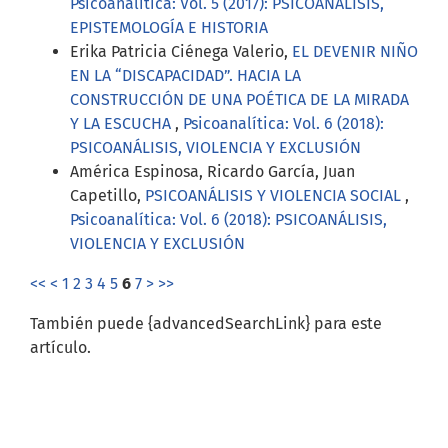
Psicoanalítica: Vol. 5 (2017): PSICOANÁLISIS,
EPISTEMOLOGÍA E HISTORIA
Erika Patricia Ciénega Valerio,
EL DEVENIR NIÑO
EN LA “DISCAPACIDAD”. HACIA LA
CONSTRUCCIÓN DE UNA POÉTICA DE LA MIRADA
Y LA ESCUCHA
,
Psicoanalítica: Vol. 6 (2018):
PSICOANÁLISIS, VIOLENCIA Y EXCLUSIÓN
América Espinosa, Ricardo García, Juan
Capetillo,
PSICOANÁLISIS Y VIOLENCIA SOCIAL
,
Psicoanalítica: Vol. 6 (2018): PSICOANÁLISIS,
VIOLENCIA Y EXCLUSIÓN
<<
<
1
2
3
4
5
6
7
>
>>
También puede {advancedSearchLink} para este
artículo.